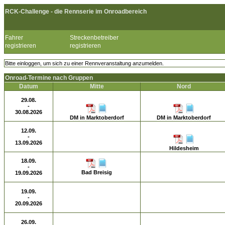
RCK-Challenge - die Rennserie im Onroadbereich
Fahrer
Streckenbetreiber
registrieren
registrieren
Bitte einloggen, um sich zu einer Rennveranstaltung anzumelden.
Onroad-Termine nach Gruppen
Datum
Mitte
Nord
29.08.
-
30.08.2026
DM in Marktoberdorf
DM in Marktoberdorf
12.09.
-
13.09.2026
Hildesheim
18.09.
-
Bad Breisig
19.09.2026
19.09.
-
20.09.2026
26.09.